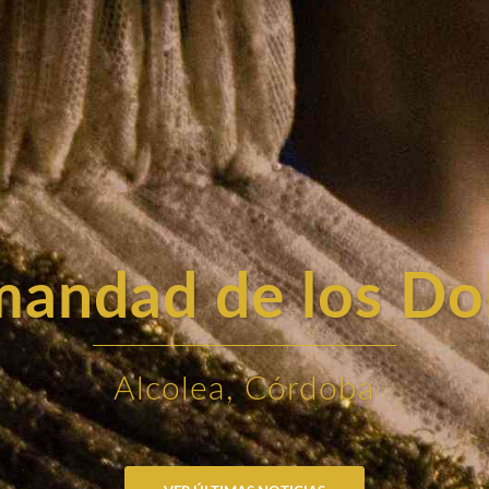
andad de los Do
Alcolea, Córdoba