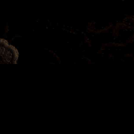
uel material que deba mantenerse archivado y que hayamos
terial estarán los boletines de la Hermandad. Pincha en ellos