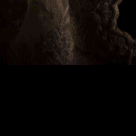
Archivo
En esta sección iremos introduciendo todo aq
tenido posibilidad de digitalizar. Entre este ma
para verlos en pdf.