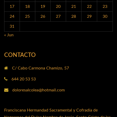
17
18
19
20
21
22
23
24
25
26
27
28
29
30
31
« Jun
CONTACTO
C/ Cabo Carmona Chamizo, 57
644 20 53 53
doloresalcolea@hotmail.com
Franciscana Hermandad Sacramental y Cofradía de