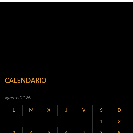
CALENDARIO
agosto 2026
L
M
X
J
V
S
D
1
2
3
4
5
6
7
8
9