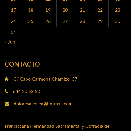
17
18
19
20
21
22
23
24
25
26
27
28
29
30
31
« Jun
CONTACTO
C/ Cabo Carmona Chamizo, 57
644 20 53 53
doloresalcolea@hotmail.com
Franciscana Hermandad Sacramental y Cofradía de