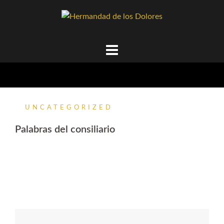
Hermandad de los Dolores
Alcolea, Córdoba
VER ÚLTIMAS NOTICIAS
UNCATEGORIZED
Palabras del consiliario