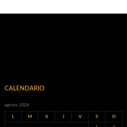
CALENDARIO
agosto 2026
L
M
X
J
V
S
D