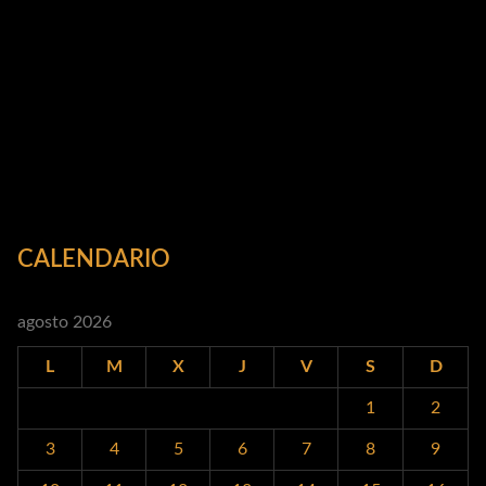
CALENDARIO
agosto 2026
L
M
X
J
V
S
D
1
2
3
4
5
6
7
8
9